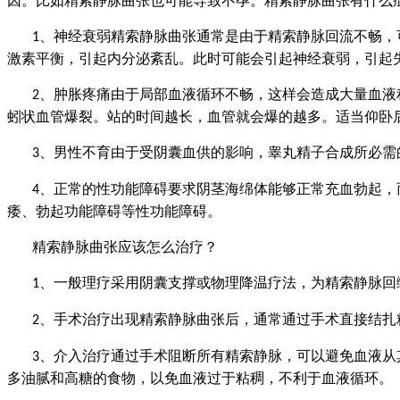
因。比如精索静脉曲张也可能导致不孕。精索静脉曲张有什么
、神经衰弱精索静脉曲张通常是由于精索静脉回流不畅，
1
激素平衡，引起内分泌紊乱。此时可能会引起神经衰弱，引起
、肿胀疼痛由于局部血液循环不畅，这样会造成大量血液
2
蚓状血管爆裂。站的时间越长，血管就会爆的越多。适当仰卧
、男性不育由于受阴囊血供的影响，睾丸精子合成所必需
3
、正常的性功能障碍要求阴茎海绵体能够正常充血勃起，
4
痿、勃起功能障碍等性功能障碍。
精索静脉曲张应该怎么治疗？
、一般理疗采用阴囊支撑或物理降温疗法，为精索静脉回
1
、手术治疗出现精索静脉曲张后，通常通过手术直接结扎
2
、介入治疗通过手术阻断所有精索静脉，可以避免血液从
3
多油腻和高糖的食物，以免血液过于粘稠，不利于血液循环。