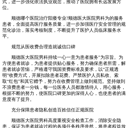
式，进一步强化依法执业观念，推动了医院拥有长远发展方
位。
顺德哪个医院治疗阳痿专业?顺德医大医院男科为的服务
患者，全面提高医疗服务质量，进一步加强医疗安全管理的规
范化诊治，落实考核制度，不断提升了医护人员临床服务水
平。
规范从医收费合理造就诚信口碑
顺德医大医院男科持续一心一意为患者服务"为宗旨。为
方便患者就诊，为患者提供贴心服务，努力确保患者所需，解
患者就诊苦恼，严格遵守我国资费标准及要求，以“正规透
明”收费方式，开展扣除患者花费。严禁医护人员私收、索
取“红包”和其它赠予，努力在收费管理上做到规范。坚持做到
不浪费患者一分钱，每一位医务人员都激情待人，用心服务，
根据不断的努力，使医院口碑更加的深得人心，也使患者的满
意度有了提升。
充分保障患者隐私创造百姓信任正规医院
顺德医大医院男科高度重视安全检查工作，消除安全隐
患，保证为患者就诊过程的各项任务秩序井然，将患者权益放