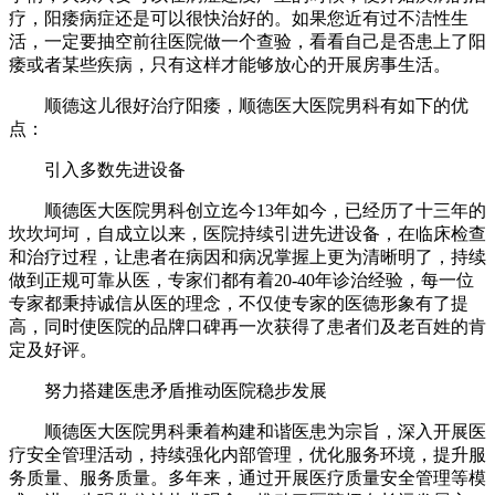
疗，阳痿病症还是可以很快治好的。如果您近有过不洁性生
活，一定要抽空前往医院做一个查验，看看自己是否患上了阳
痿或者某些疾病，只有这样才能够放心的开展房事生活。
顺德这儿很好治疗阳痿，顺德医大医院男科有如下的优
点：
引入多数先进设备
顺德医大医院男科创立迄今13年如今，已经历了十三年的
坎坎坷坷，自成立以来，医院持续引进先进设备，在临床检查
和治疗过程，让患者在病因和病况掌握上更为清晰明了，持续
做到正规可靠从医，专家们都有着20-40年诊治经验，每一位
专家都秉持诚信从医的理念，不仅使专家的医德形象有了提
高，同时使医院的品牌口碑再一次获得了患者们及老百姓的肯
定及好评。
努力搭建医患矛盾推动医院稳步发展
顺德医大医院男科秉着构建和谐医患为宗旨，深入开展医
疗安全管理活动，持续强化内部管理，优化服务环境，提升服
务质量、服务质量。多年来，通过开展医疗质量安全管理等模