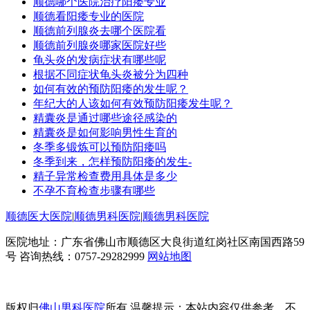
顺德哪个医院治疗阳痿专业
顺德看阳痿专业的医院
顺德前列腺炎去哪个医院看
顺德前列腺炎哪家医院好些
龟头炎的发病症状有哪些呢
根据不同症状龟头炎被分为四种
如何有效的预防阳痿的发生呢？
年纪大的人该如何有效预防阳痿发生呢？
精囊炎是通过哪些途径感染的
精囊炎是如何影响男性生育的
冬季多锻炼可以预防阳痿吗
冬季到来，怎样预防阳痿的发生-
精子异常检查费用具体是多少
不孕不育检查步骤有哪些
顺德医大医院
|
顺德男科医院
|
顺德男科医院
医院地址：广东省佛山市顺德区大良街道红岗社区南国西路59
号 咨询热线：0757-29282999
网站地图
网站备案号：粤ICP备2021023786号
版权归
佛山男科医院
所有 温馨提示：本站内容仅供参考，不